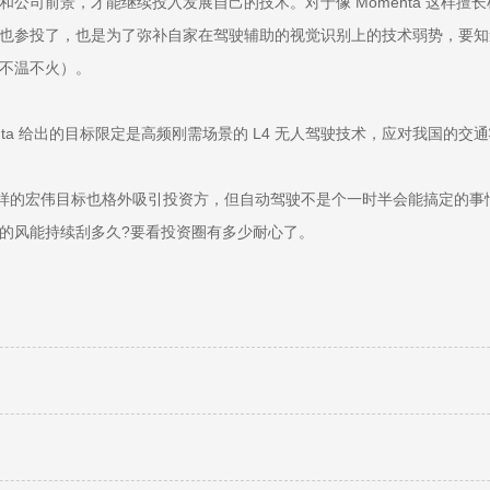
公司前景，才能继续投入发展自己的技术。对于像 Momenta 这样
也参投了，也是为了弥补自家在驾驶辅助的视觉识别上的技术弱势，要知
不温不火）。
nta 给出的目标限定是高频刚需场景的 L4 无人驾驶技术，应对我国的
样的宏伟目标也格外吸引投资方，但自动驾驶不是个一时半会能搞定的事情，之
的风能持续刮多久?要看投资圈有多少耐心了。