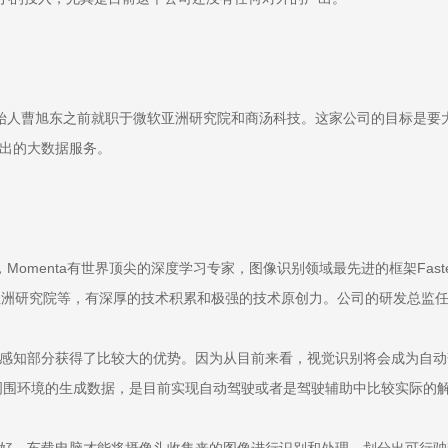
月份成立。创始人曹旭东之前就职于微软亚洲研究院和商汤科技。这家公司的目
出的大数据服务。
ta有世界顶尖的深度学习专家，图像识别领域最先进的框架Faster R-CNN和R
亚洲研究院等，有深厚的技术积累和极强的技术原创力。公司的研发总监任少卿
感知部分获得了比较大的优势。因为从目前来看，视觉识别将会成为自动
周围环境的生成数据，是目前实现自动驾驶或者是驾驶辅助中比较实际的
好，车载电脑才能将摄像头收集来的图像进行识别和处理，划分出可行驶